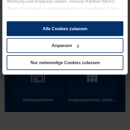
Werbung und Analysen weiter. Unsere Partner führen
diese Informationen möglicherweise mit weiteren Daten
Naar product zoeken
zusammen, die Sie ihnen bereitgestellt haben oder die
sie im Rahmen Ihrer Nutzung der Dienste gesammelt
Alle Cookies zulassen
haben.
Rechtlich können wir Cookies auf Ihrem Gerät speichern,
wenn diese für den Betrieb dieser Seite unbedingt
Anpassen
notwendig sind. Für alle anderen Cookie-Typen benötigen
wir Ihre Erlaubnis. Ihre Einwilligung können Sie jederzeit
Nur notwendige Cookies zulassen
in der Cookie-Erläuterung auf der Seite
Datenschutzerklärung
unserer Website ändern oder
widerrufen.