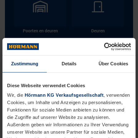
Zustimmung
Details
Über Cookies
Diese Webseite verwendet Cookies
Wir, die
Hörmann KG Verkaufsgesellschaft
, verwenden
Cookies, um Inhalte und Anzeigen zu personalisieren,
Winkelwagen voor IHAAS-proces
Funktionen für soziale Medien anbieten zu können und
die Zugriffe auf unserer Website zu analysieren.
Voeg nieuwe items toe aan de winkelwagen en
Außerdem geben wir Informationen zu Ihrer Verwendung
draag ze over naar IHAAS. De items worden
unserer Website an unsere Partner für soziale Medien,
toegevoegd aan het bestaande IHAAS-proces.