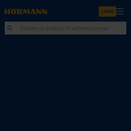
Hörmann Product Portal
Welkom op het Nederlandse Hörmann Product
Portal! Hier vindt u alle relevante product-informatie,
zoals aanbestedingsteksten, BIM-gegevens, CAD-
tekeningen, technische gegevens, montage-
instructies en video's.