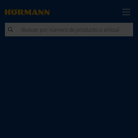
Hörmann Portal de
Producto
para arquitectos
y proyectistas
Encuentre y compare todos los productos Hörmann
e información relevante sobre el producto, como