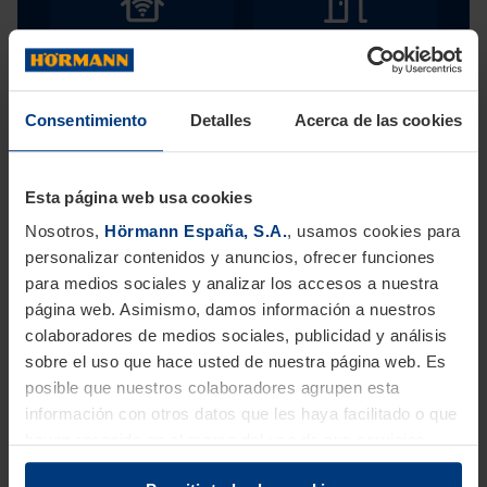
Consentimiento
Detalles
Acerca de las cookies
Esta página web usa cookies
Nosotros,
Hörmann España, S.A.
, usamos cookies para
personalizar contenidos y anuncios, ofrecer funciones
Carrito para el proceso IHAAS
para medios sociales y analizar los accesos a nuestra
página web. Asimismo, damos información a nuestros
Agregue nuevos artículos al carrito y transfiéralos a
colaboradores de medios sociales, publicidad y análisis
IHAAS. Los artículos se agregarán al proceso IHAAS
sobre el uso que hace usted de nuestra página web. Es
existente.
posible que nuestros colaboradores agrupen esta
información con otros datos que les haya facilitado o que
A la búsqueda de productos
hayan recogido en el marco del uso de sus servicios.
Legalmente podemos guardar cookies en su aparato si